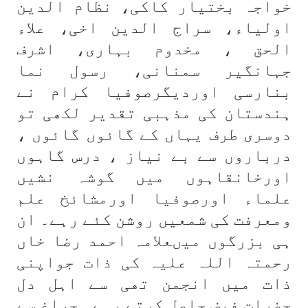
خواجہ بختیار کاکی، نظام الدین
اولیاء، سراج الدین اخی، علاء
الحق ، مخدوم بہاری، اشرف
جہانگیر سمنانی، رسول نما
بنارسی اوردیگرصوفیا کرام نے
ہندستان کی مذہبی تقدیر لکھی تو
دوسری طرف یہاں کے گائوں گائوں ،
درباروں سے بے نیاز ، درس گاہوں
اورخانقاہوں میں گوشہ نشیں
علماء اورصوفیا اورمشائخ علم
ومعرفت کی شمعیں روشن کئے رہے۔ ان
ہی بزرگوں میںعلامہ احمد رضا خاں
رحمتہ اللہ علیہ کی ذات جواپنی
ذات میں انجمن تھی سے اہل دل
حضرات فیض حاصل کرتے رہے۔ چراغ سے