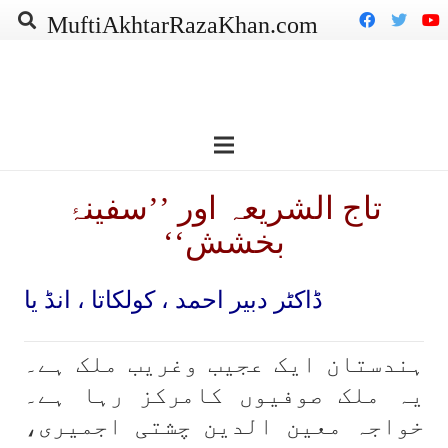
MuftiAkhtarRazaKhan.com
تاج الشریعہ اور ’’سفینۂ
بخشش‘‘
ڈاکٹر دبیر احمد ، کولکاتا ، انڈ یا
ہندستان ایک عجیب وغریب ملک ہے۔
یہ ملک صوفیوں کامرکز رہا ہے۔
خواجہ معین الدین چشتی اجمیری،