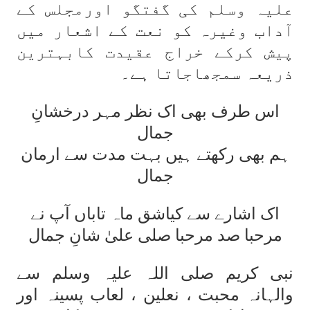
علیہ وسلم کی گفتگو اورمجلس کے
آداب وغیرہ کو نعت کے اشعار میں
پیش کرکے خراج عقیدت کابہترین
ذریعہ سمجھاجاتا ہے۔
اس طرف بھی اک نظر مہر درخشانِ
جمال
ہم بھی رکھتے ہیں بہت مدت سے ارمان
جمال
اک اشارے سے کیاشق ماہ تاباں آپ نے
مرحبا صد مرحبا صلی علیٰ شانِ جمال
نبی کریم صلی اللہ علیہ وسلم سے
والہانہ محبت ، نعلین ، لعاب پسینہ اور