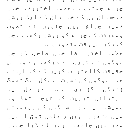
چراغ جلتاہے ۔علامہ اختررضا خاں
صاحب ان ہی کے خاندان کے ایک روشن
ضمیر چراغ ہیں جنہوں نے تصوف
ومعرفت کے چراغ کو روشن رکھاہے جن
کاذکر اس وقت مقصود ہے۔
علامہ اختر رضا خاں صاحب کو جن
لوگوں نے قریب سے دیکھا ہے وہ اس
حقیقت کااعتراف کریں گے کہ آپ نے
عام لوگوں کی نسبت بالکل الگ تھلگ
زندگی گزاری ہے۔ دراصل یہ
ابتدائی تربیت کانتیجہ تھا وہ
ہمیشہ اپنے وابستگان کی رہنمائی
میں مشغول رہیں ، علمی شوق انہیں
مصر میں جامعہ ازہر لے گیا جہاں