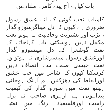
بات کیاہے آج پینے کامزہ ملتانہیں
کامیاب نعت گوئی کے لئے عشق رسول
ضروری ہے کیوں کہ دل میںاگرسوزو گداز
، تڑپ اور نشتریت وجاذبیت نہ ہوتو نعت
مکمل نہیں ہوسکتی یایہ کہاجائے کہ
نعت گوشعرا کے دل میںسوزو گداز
اورعشق رسول میںسرشاری نہ ہوتو وہ
نعت جیسی صنف سے انصاف نہیں
کرسکتا کیوں کہ شاعر میں جب عشق
اورالفاظ کی دھڑکنیں ہم آہنگ ہوجاتی
ہیںتو نعت میں سوزو گداز کی کیفیت
پیداہوتی ہے ازہری صاحب نے براہ
راست اورفلسفیانہ رنگ میں نعتیہ