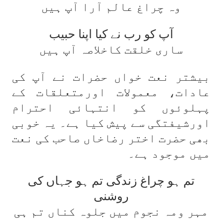
وہ چراغ عالم آرا آپ ہیں
آپ کو رب نے کیا اپنا حبیب
ساری خلقت کاخلاصہ آپ ہیں
بیشتر نعت خواں حضرات نے آپ کی
عادات، معمولات اورمتعلقات کے
پہلوئوں کو انتہائی احترام
اورشیفتگی سے پیش کیا ہے۔ یہ خوبی
بھی حضرت اختر رضاخاں صاحب کی نعت
میں موجود ہے۔
تم ہو چراغ زندگی تم ہو جہاں کی
روشنی
مہر ومہ نجوم میں جلوہ کناں تم ہی