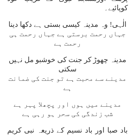
کوپائیے۔
الٰہی! وہ مدینہ کیسی بستی ہے دکھا دینا
جہاں رحمت برستی ہے جہاں رحمت ہی
رحمت ہے
مدینہ چھوڑ کر جنت کی خوشبو مل نہیں
سکتی
مدینے سے محبت ہے تو جنت کی ضمانت
ہے
مدینے میں ہوں اور پچھلا پہر ہے
شب زندگی کی سحر ہو رہی ہے
باد صبا اور باد نسیم کے ذریعہ نبی کریم