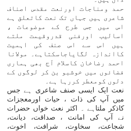
حمد ومناجات اورنعت مقدس اصناف
شاعری ہیں جہاں تک نعت کاتعلق ہے
اس میں جس طرح کے موضوعات ،
اسالیب اورفنی قدروقیمت ملتے
ہیں اس سے اس صنف کی اہمیت
کااندازہ لگایاجاسکتاہے۔ مولانا
احمد رضاخان کاسلام آج بھی ہماری
فضائوں میں خوشبو بن کر لوگوں کے
دلوں کومعطر کررہا ہے۔
نعت ایک ایسی صنف شاعری ہے جس
میں آپ کی ذات ، حیات اورمعجزات
کاذکر ملتاہے ۔ اکثر نعت خواں حضرات
نے آپ کی امانت ، صداقت، دیانت،
شجاعت، سخاوت، شرافت، اخوت،