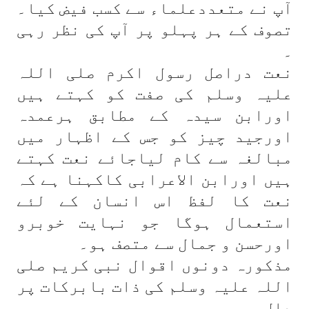
آپ نے متعددعلماء سے کسب فیض کیا۔
تصوف کے ہر پہلو پر آپ کی نظر رہی
۔
نعت دراصل رسول اکرم صلی اللہ
علیہ وسلم کی صفت کو کہتے ہیں
اورابن سیدہ کے مطابق ہرعمدہ
اورجید چیز کو جس کے اظہار میں
مبالغہ سے کام لیاجائے نعت کہتے
ہیں اورابن الاعرابی کاکہنا ہے کہ
نعت کا لفظ اس انسان کے لئے
استعمال ہوگا جو نہایت خوبرو
اورحسن و جمال سے متصف ہو۔
مذکورہ دونوں اقوال نبی کریم صلی
اللہ علیہ وسلم کی ذات بابرکات پر
دال ہیں۔