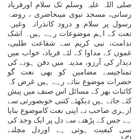
صلی اللہ علیہ وسلم تک سلام اورفریاد
رسانی، مسجد نبوی میںحاضری ، روضۂ
رسول پر سلام و درود کانذرانہ وغیرہ
نعت کے اہم موضوعات رہے ہیں۔ اشک
ندامت، نبی کریم سے شفاعت طلبی،
غموں کے مداوا کے لئے فریاد، خواب میں
دیدار کی آرزو، مدینہ میں دفن ہونے کی
تمناجیسے مضامین کو بھی نعت گو
حضرات موضوع بناتے رہے ہیں غرض کہ
کائنات بھر کے مسائل اس صنف میں پیش
کئے جاتے ہیں دیکھئے کتنی خوبصورتی سے
ازہری صاحب نے اپنی نعت کاموضوع بنایا
ہے جس کے پڑھنے سے دل پر ایک وجد کی
سی کیفیت ہوتی ہے اوردل مچلنے