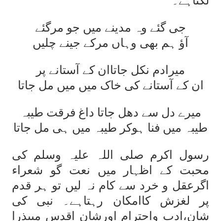
لگتاہے۔
جی گئے وہ مدینے میں جو مرگئے
آؤ ہم بھی وہاں مرکے جینے چلیں
میرادم نکل جاتاان کے آستانے پر
ان کے آستانے کی خاک میں میں مل جاتا
میرے دل سے دھل جاتا داغ فرقت طیبہ
طیبہ میں فنا ہوکر طیبہ میں ہی مل جاتا
رسول اکرم صلی اللہ علیہ وسلم کی
محبت کے اظہار میں نعت گو شعراء
اگرعقل و خرد سے کام نہ لیں تو ہر قدم
پر لغزش کاامکان رہتاہے۔ نبی کی
شان،ادب واحترام اورشان اقدس میںذرا