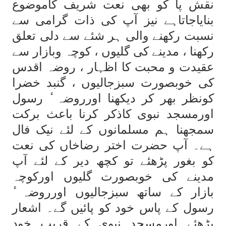
نقش پا کو بھی نعت شریف کاموضوع
بنایاجاتاہے نیز آپ کی ذات گرامی سے
نسبت رکھنے والی ہر شئے سے دلی تعلق
رکھنا ، مدینے کی گلیوں ، کوچہ وبازار سے
عقیدت و محبت کا اظہار ، روضہ اقدس
کی خوبصورت سبزجالیوں ، گنبد خضرا
کونظر بھر کر دیکھنا اورروضہ ٔ رسول
اورمسجد نبوی کاذکر کرنا باعث برکت
سمجھنا ہم مسلمانوں کے لئے نیک فال
ہے۔ آپ حضرت اختر رضاخاں کی نعت
کو بغور پڑھئے تو کچھ دیر کے لئے آپ
مدینے کی خوبصورت گلیوں اورکوچہ
بازار کے ساتھ سبزجالیوں اورروضہ ٔ
رسول کے پاس خود کو پائیں گے۔ اشعار
پڑھئے اورمسجد نبوی کے قریب خود