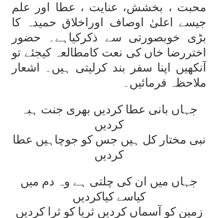
محبت ، بخشش، عنایت ، عطا اور علم
جیسے اعلیٰ اوصاف اوراخلاق حمیدہ کا
بڑی خوبصورتی سے ذکرکیاہے۔ حضور
اختررضا خاں کی نعت کامطالعہ کیجئے تو
آنکھیں اپنا سفر بند کرلیتی ہیں۔ اشعار
ملاحظہ فرمائیں۔
جہاں بانی عطا کردیں بھری جنت ہبہ
کردیں
نبی مختار کل ہیں جس کو جوچاہیں عطا
کردیں
جہاں میں ان کی چلتی ہے وہ دم میں
کیاسے کیاکردیں
زمین کو آسماں کردیں ثریا کو ثرا کردیں