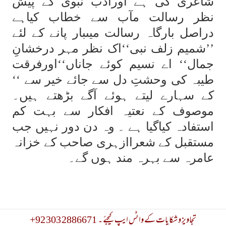
شاعری کی ہے اورادب نبوی کے پیش
نظر رسالت مآب سے خطاب کیاہے
دراصل بارگاہ رسالت میںبار پانے کے لئے
’’شمیم زلف نبی‘‘اک نظر مہر درخشانِ
جمال‘‘ اے نسیم کوئے جاناں‘‘اورفرقت
طیبہ کی وحشتِ دل سے جائے خیر سے ‘‘
کے سہارے لیتے ہوئے آگے بڑھتے ہیں۔
موصوف کے نعتیہ افکار سے بہت کم
استفادہ کیاگیا ہے ۔ وہ دن دور نہیں جب
مستقبل کے شعراازہری صاحب کے خزانہ
عامرہ سے بہرہ مند ہوں گے۔
+92 303 2886671 تجاویز و شکایات کے واٹس ایپ کیجئے ۔