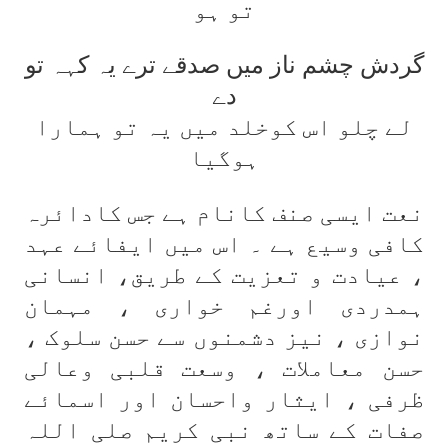
تو ہو
گردش چشم ناز میں صدقے ترے یہ کہہ تو
دے
لے چلو اس کوخلد میں
یہ تو ہمارا
ہوگیا
نعت ایسی صنف کانام ہے جس کادائرہ
کافی وسیع ہے ۔ اس میں ایفائے عہد
، عیادت و تعزیت کے طریق، انسانی
ہمدردی اورغم خواری ، مہمان
نوازی ، نیز دشمنوں سے حسن سلوک ،
حسن معاملات ، وسعت قلبی وعالی
ظرفی ، ایثار واحسان اور اسمائے
صفات کے ساتھ نبی کریم صلی اللہ