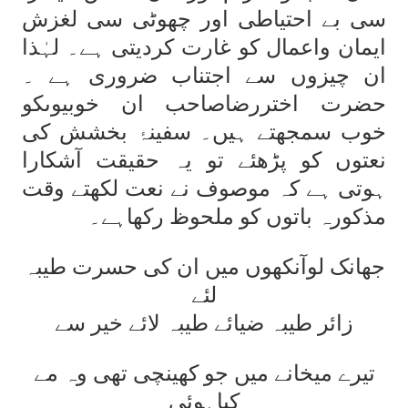
سی بے احتیاطی اور چھوٹی سی لغزش
ایمان واعمال کو غارت کردیتی ہے۔ لہٰذا
ان چیزوں سے اجتناب ضروری ہے ۔
حضرت اختررضاصاحب ان خوبیوںکو
خوب سمجھتے ہیں۔ سفینۂ بخشش کی
نعتوں کو پڑھئے تو یہ حقیقت آشکارا
ہوتی ہے کہ موصوف نے نعت لکھتے وقت
مذکورہ باتوں کو ملحوظ رکھاہے۔
جھانک لوآنکھوں میں ان کی حسرت طیبہ
لئے
زائر طیبہ ضیائے طیبہ لائے خیر سے
تیرے میخانے میں جو کھینچی تھی وہ مے
کیاہوئی