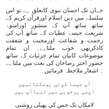
جہاں تک احسان نبوی کاتعلق ہے تو اس
سلسلے میں دین اسلام اورقرآن کریم کے
ساتھ ساتھ آپ کے منشور اوراسوۂ
شریعت جیسے عطیات کے ساتھ آپ کی
رحمت و شفاعت اورمحبت و شفقت
کاذکربھی خوب ملتاہے۔ ان تمام
موضوعات کابیان تمام جزئیات کے ساتھ
حضور اختر رضاخان کی نعت میں ملتاہے
۔ اشعار ملاحظہ فرمائیں۔
آپ جیسا کوئی ہوسکتانہیں
اپنی ہرخوبی میں تنہاآپ ہیں
لامکاں تک جس کی پھیلی روشنی