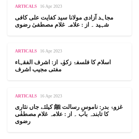
ARTICALS
16 Apr 2023
مجاہد آزادی مولانا سید کفایت علی کافی
شہید ۔ از : علامہ غلام مصطفیٰ رضوی
ARTICALS
16 Apr 2023
اسلام کا فلسفۂ زکوٰۃ از: اشرف الفقہاء
مفتی مجیب اشرف
ARTICALS
16 Apr 2023
غزوۂ بدر: ناموسِ رسالت ﷺ کیلئے جاں نثاری
کا تابندہ باب ۔ از : علامہ غلام مصطفٰی
رضوی