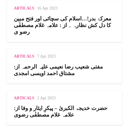
ARTICALS
16 Apr 2023
معرکۂ بدر!…اسلام کی سچائی اور فتح مبین
کا دل کش نظارہ ۔ از : علامہ غلام مصطفٰی
رضو ی
ARTICALS
7 Apr 2023
مفتی شعیب رضا نعیمی علیہ الرحمہ از:
مشتاق احمد اویسی امجدی
ARTICALS
2 Apr 2023
حضرت خدیجۃ الکبریٰ – پیکرِ ایثار و وفا از:
علامہ غلام مصطفٰی رضوی