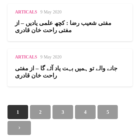
ARTICALS
9 May 2020
مفتی شعیب رضا : کچھ علمی یادیں – از
مفتی راحت خان قادری
ARTICALS
9 May 2020
جانے والے تو ہمیں بہت یاد آئے گا – از مفتی
راحت خان قادری
1
2
3
4
5