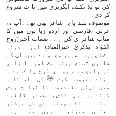
کی تو بلا تکلف انگریزی میں با ت شروع
کر دی۔
موصوف بلند پا یہ شاعر بھی تھے ۔آپ نے
عربی ،فارسی اور اردو زبا نوں میں کا
میاب شاعر ی کی ہے ۔نغمات اختر(
روح
الفؤاد بذکریٰ خیرالعباد
) اور سفینہ
بخشش بہت مشہور مجمو عے ہیں۔آپ کی
شاعری تصنع ،بنا وٹ اور با زاری
لب ولہجے سے پو ری طرح پا ک ہے ۔
اپنے محبوب مکرم ﷺ کی بار گا ہ
میں اپنی عقیدتوں کا خرا ج پیش
کرتے ہو ئے پر کشش ردیف اور قا فیے
استعمال کئے ،بلکہ آپ کی بیشتر
نعتیں مترنم بحروں میں ہیں