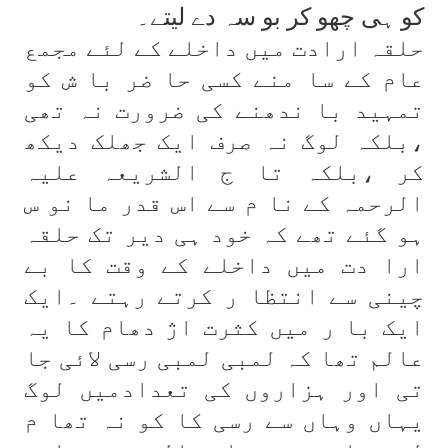
کو ہی چھو کر بو سہ دے لیتے۔
حلقہ ارادت میں داخلے کے لئے مجمع
عام کے سا منے کسی حا ضر با ش کو
تمہید با ندھنے کی ضرورت نہ تھی
،بلکہ لوگ نہ صرف ایک جھلک دیکھ
کر ،بلکہ تا ج الشریعہ علیہ
الرحمہ کے نا م سے اس قدر ما نو س
ہو گئے تھے کہ خود ہی دیر تک حلقہ
ارا دت میں داخلے کے وقت کا بے
چینی سے انتظا ر کرتے رہتے ۔ایک
ایک با ر میں کثرت اژ دھام کا یہ
عالم تھا کہ لمبی لمبی رسی لائی جا
تی اور ہزاروں کی تعدادمیں لوگ
یہاں وہاں سے رسی کا کو نہ تھا م