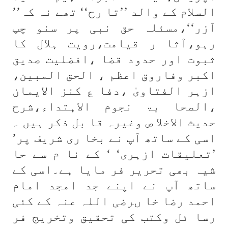
السلام کے والد ’’تا رح‘‘ تھے نہ کہ’’
آزر‘‘،مسئلہ حق نبی پر سنو چپ
رہو،آثا ر قیامت،رویت ہلال کا
ثبوت اور حدود قضا ،افضلیت صدیق
اکبر وفاروق اعظم ، الحق المبین،
ازہر الفتاویٰ ،دفا ع کنز الایمان
،الصحا بۃ نجوم الاہتداء،شرح
حدیث الاخلا ص وغیرہ قا بل ذکر ہیں ۔
اسی کے ساتھ آپ نے بخا ری شریف پر’
’تعلیقات ازہری‘ ‘ کے نا م سے حا
شیہ بھی تحریر فر مایا ہے۔اسی کے
ساتھ آپ نے اپنے جد امجد امام
احمد رضا خا ںرضی اللہ عنہ کے کئی
رسا ئل وکتب کی تحقیق وتخریج فر