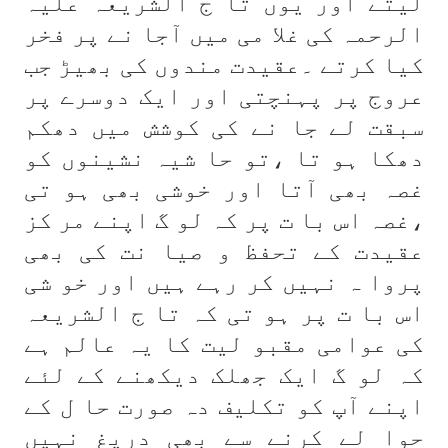
لیتے اور یوں تا ج الشریعہ علیہ
الرحمہ کی غلا می میں آجا نے پر فخر
کیا کرتے ۔عقیدت مندوں کی بھیڑ جب
عروج پر پہنچتی اور ایک دوسرے پر
سبقت لے جا نے کی کوشش میں دھکم
دھکا ہو تا ،تو حا شیہ نشینوں کو
غصہ بھی آتا اور خوشی بھی ہو تی
،غصہ اس با ت پر کہ لو گ اپنے مر کز
عقیدت کے تحفظ و صیا نت کی بھی
پروا ہ نہیں کر رہے ہیں اور خو شی
اس با ت پر ہو تی کہ تا ج الشریعہ
کی عوامی مقبو لیت کا یہ عالم ہے
کہ لو گ ایک جھلک دیکھنے کے لئے
اپنے آپ کو تکلیف دہ صورت حا ل کے
حوا لے کرنے سے بھی دریغ نہیں