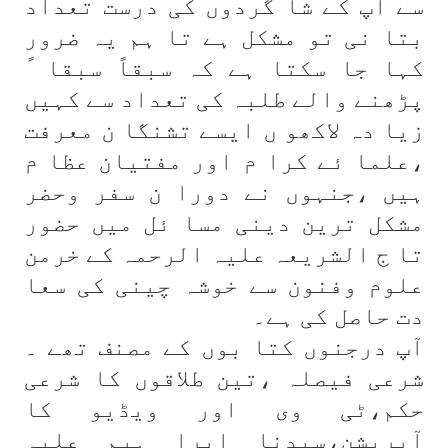
سے آپ کے شا گردوں کی درست تعداد
بتا نی تو مشکل ہے تا ہم یہ ضرور
کہا جا سکتا ہے کہ سبقاً سبقا ً
پڑھنے والے طلبہ کی تعداد سے کہیں
زیا دہ لاکھو ں ایسے تشنگا ن معرفت
،علما ئے کرا م اور مفتیان عظا م
ہیں ،جنہوں نے دورا ن سفر وحضر
مشکل ترین دینی مسا ئل میں حضور
تا ج الشریعہ علیہ الرحمہ کے خرمن
علوم وفنون سے خوشہ چینی کی سعا
دت حاصل کی ہے۔
آپ درجنوں کتا بوں کے مصنف تھے ۔
شرعی فیصلہ ،تین طلاقوں کا شرعی
حکم،ٹی وی اور ویڈیو کا
آپریشن،سیدنا ابرا ہیم علیہ