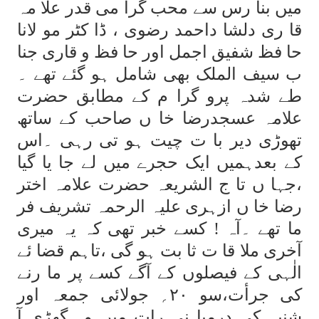
میں بنا رس سے محب گرا می قدر علا مہ
قا ری دلشا داحمد رضوی ، ڈا کٹر مو لانا
حا فظ شفیق اجمل اور حا فظ و قاری جنا
ب سیف الملک بھی شامل ہو گئے تھے ۔
طے شدہ پرو گرا م کے مطابق حضرت
علامہ عسجدرضا خا ں صاحب کے ساتھ
تھوڑی دیر با ت چیت ہو تی رہی ۔اس
کے بعدہمیں ایک حجرے میں لے جا یا گیا
،جہا ں تا ج الشریعہ حضرت علامہ اختر
رضا خا ں ازہری علیہ الرحمہ تشریف فر
ما تھے ۔آہ ! کسے خبر تھی کہ یہ میری
آخری ملا قا ت ثا بت ہو گی ،تاہم قضا ئے
الٰہی کے فیصلوں کے آگے کسے پر ما رنے
کی جرأت،سو ۲۰؍ جولائی جمعہ اور
شنبہ کی درمیا نی رات میں وہ گھڑی آ