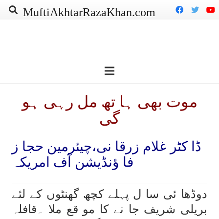
MuftiAkhtarRazaKhan.com
موت بھی ہا تھ مل رہی ہو
گی
ڈا کٹر غلام زرقا نی،چیئرمین حجا ز
فا ؤنڈیشن آف امریکہ
دوڈھا ئی سا ل پہلے کچھ گھنٹوں کے لئے
بریلی شریف جا نے کا مو قع ملا ۔قافلہ