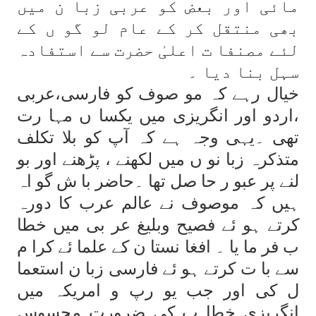
مائی اور بعض کو عربی زبا ن میں
بھی منتقل کر کے عام لو گو ں کے
لئے مصنفا ت اعلیٰ حضرت سے استفادہ
سہل بنا دیا ۔
خیال رہے کہ مو صوف کو فارسی،عربی
،اردو اور انگریزی میں یکسا ں مہا رت
تھی ۔یہی وجہ ہے کہ آپ کو بلا تکلف
متذکرہ زبا نو ں میں لکھنے ، پڑھنے اور بو
لنے پر عبو ر حا صل تھا ۔حاضر با ش گو اہ
ہیں کہ موصوف نے عالم عرب کا دورہ
کرتے ہو ئے فصیح وبلیغ عر بی میں خطا
ب فر ما یا ۔ افغا نستا ن کے علما ئے کرا م
سے با ت کرتے ہو ئے فارسی زبا ن استعما
ل کی اور جب یو رپ و امریکہ میں
انگریزی خطا ب کی ضرورت محسوس