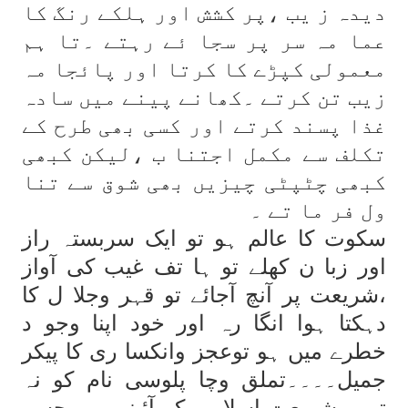
دیدہ ز یب ،پر کشش اور ہلکے رنگ کا
عما مہ سر پر سجا ئے رہتے ۔تا ہم
معمولی کپڑے کا کرتا اور پائجا مہ
زیب تن کرتے ۔کھانے پینے میں سادہ
غذا پسند کرتے اور کسی بھی طرح کے
تکلف سے مکمل اجتنا ب ،لیکن کبھی
کبھی چٹپٹی چیزیں بھی شوق سے تنا
ول فر ما تے ۔
سکوت کا عالم ہو تو ایک سربستہ راز
اور زبا ن کھلے تو ہا تف غیب کی آواز
،شریعت پر آنچ آجائے تو قہر وجلا ل کا
دہکتا ہوا انگا رہ اور خود اپنا وجو د
خطرے میں ہو توعجز وانکسا ری کا پیکر
جمیل۔۔۔۔تملق وچا پلوسی نام کو نہ