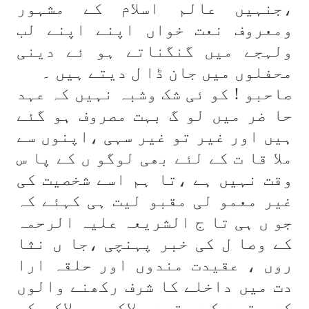
،جنہیں عالم اسلام کے مشہور
ومعروف نعت خواں اپنے اپنے لب
ولہجے میں گنگناتے ہو ئے دینی
محفلوں میں جان ڈا ل دیتے ہیں ۔
صاحبو ! کو ئی شک وشبہ نہیں کہ عہد
حا ضر میں لو گ بہت مصروف ہو گئے
ہیں اور غیر تو غیر سہی ،اپنوں سے
ملا قا ت کے لئے بھی لوگو ں کے پا س
وقت نہیں ہے ،تا ہم اسے شخصیت کی
غیر معمو لی مقبو لیت ہی کہئے کہ
جو ں ہی تا ج الشریعہ علیہ الرحمہ
کے وصا ل کی خبر پہنچی ،جا ں نثا
روں ، عقیدت مندوں اور حلقہ ارا
دت میں داخلے کا شرف رکھنے والوں
کے جتھے کے جتھے ،لاکھو ں لاکھ کی