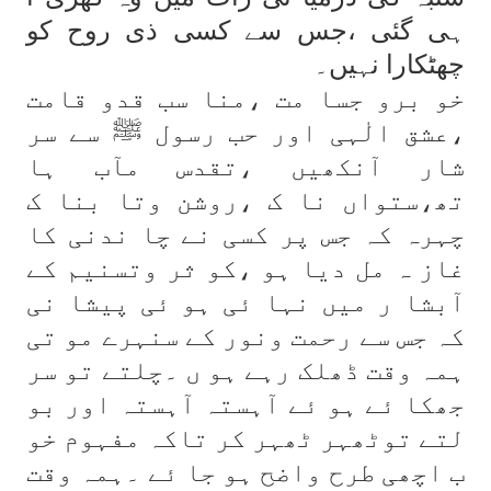
ہی گئی ،جس سے کسی ذی روح کو
چھٹکارا نہیں۔
خو برو جسا مت ،منا سب قدو قامت
،عشق الٰہی اور حب رسول ﷺ سے سر
شار آنکھیں ،تقدس مآب ہا
تھ،ستواں نا ک ،روشن وتا بنا ک
چہرہ کہ جس پر کسی نے چا ندنی کا
غاز ہ مل دیا ہو ،کو ثر وتسنیم کے
آبشا ر میں نہا ئی ہو ئی پیشا نی
کہ جس سے رحمت ونور کے سنہرے مو تی
ہمہ وقت ڈھلک رہے ہو ں ۔چلتے تو سر
جھکا ئے ہو ئے آہستہ آہستہ اور بو
لتے توٹھہر ٹھہر کر تاکہ مفہوم خو
ب اچھی طرح واضح ہو جا ئے ۔ہمہ وقت