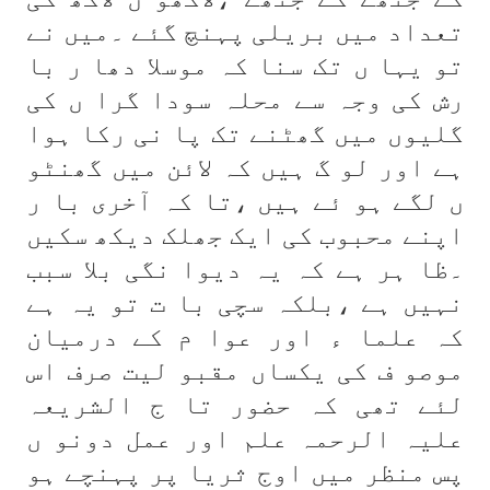
تعداد میں بریلی پہنچ گئے ۔میں نے
تو یہا ں تک سنا کہ موسلا دھا ر با
رش کی وجہ سے محلہ سودا گرا ں کی
گلیوں میں گھٹنے تک پا نی رکا ہوا
ہے اور لو گ ہیں کہ لائن میں گھنٹو
ں لگے ہو ئے ہیں ،تا کہ آخری با ر
اپنے محبوب کی ایک جھلک دیکھ سکیں
۔ظا ہر ہے کہ یہ دیوا نگی بلا سبب
نہیں ہے ،بلکہ سچی با ت تو یہ ہے
کہ علما ء اور عوا م کے درمیان
موصو ف کی یکساں مقبو لیت صرف اس
لئے تھی کہ حضور تا ج الشریعہ
علیہ الرحمہ علم اور عمل دونو ں
پس منظر میں اوج ثریا پر پہنچے ہو