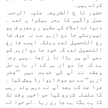
کرتے ہیں۔
حضور تا ج الشریعہ علیہ الرحمہ
عمل وآگہی کا بحر بیکرا ں تھے ۔
دنیا ئے اسلام کی مشہو ر ومعرو ف یو
نیورسٹی جا مع ازہر سے نہ صرف فا
رغ التحصیل تھے ،بلکہ ایسے فا رغ
التحصیل تھے کہ خود جا مع ازہر کو
بھی آپ پر بڑا نا ز تھا ۔یہی وجہ
ہے کہ جا مع از ہر کے ار با ب حل
وعقد نے آپ کی خدمت میں ’’فخر
ازہر‘‘ سے مو سوم ایوا رڈ پیش کیا ۔
فرا غت کے بعد آپ نے درس وتد ریس
کا سلسلہ شروع کیا جو اخیر وقت تک
گا ہے بگا ہے جا ری رہا ۔اس حوا لے