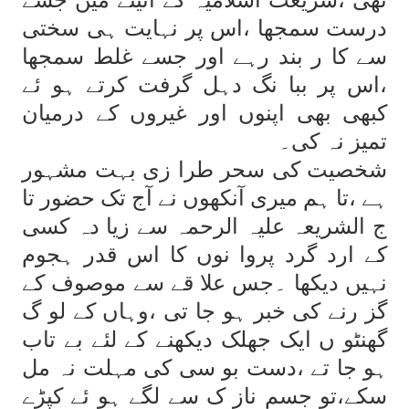
تھی ،شریعت اسلامیہ کے آئینے میں جسے
درست سمجھا ،اس پر نہایت ہی سختی
سے کا ر بند رہے اور جسے غلط سمجھا
،اس پر ببا نگ دہل گرفت کرتے ہو ئے
کبھی بھی اپنوں اور غیروں کے درمیان
تمیز نہ کی۔
شخصیت کی سحر طرا زی بہت مشہور
ہے ،تا ہم میری آنکھوں نے آج تک حضور تا
ج الشریعہ علیہ الرحمہ سے زیا دہ کسی
کے ارد گرد پروا نوں کا اس قدر ہجوم
نہیں دیکھا ۔جس علا قے سے موصوف کے
گز رنے کی خبر ہو جا تی ،وہاں کے لو گ
گھنٹو ں ایک جھلک دیکھنے کے لئے بے تاب
ہو جا تے ،دست بو سی کی مہلت نہ مل
سکے،تو جسم ناز ک سے لگے ہو ئے کپڑے