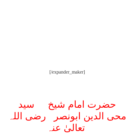
[/expander_maker]
حضرت امام شیخ سید
محی الدین ابونصر رضی اللہ
تعالیٰ عنہ