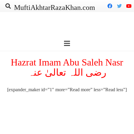
MuftiAkhtarRazaKhan.com
Hazrat Imam Abu Saleh Nasr
رضی اللہ تعالیٰ عنہ
[expander_maker id=”1″ more=”Read more” less=”Read less”]