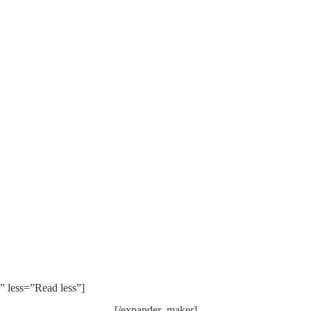
 less=”Read less”]
[/expander_maker]