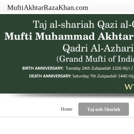
MuftiAkhtarRazaKhan.com
Home
Taj-ush-Shariah