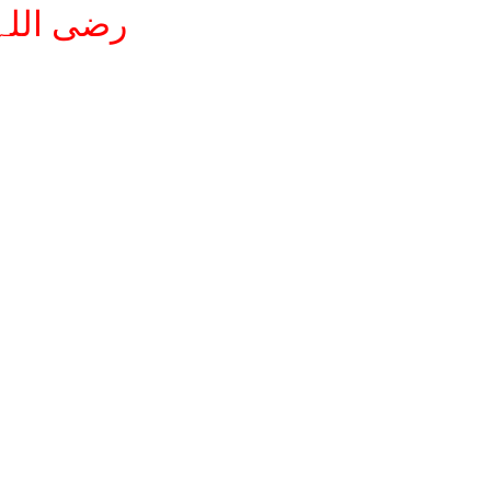
ah رضی اللہ تعالیٰ عنہ