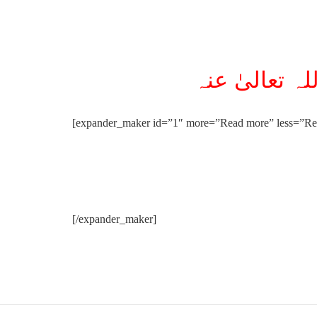
[expander_maker id=”1″ more=”Read more” less=”Rea
[/expander_maker]