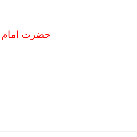
حضرت امام شیخ سید شاہ جمال اولیا ءرضی اللہ تعالیٰ عنہ