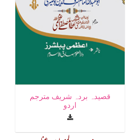
قصیدہ بردہ شریف مترجم
اردو