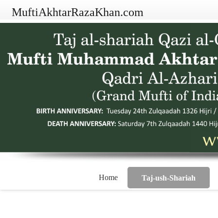
MuftiAkhtarRazaKhan.com
Home
Taj-ush-Shariah