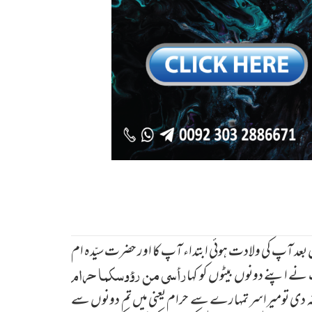
بعد آپ کی ولادت ہوئی ابتداء آپ کا اور حضرت سیّدہ ام
رأسی من رؤوسکما حرام
 نے اپنے دونوں بیٹوں کو کہا
لاق نہ دی تومیراسر تمہارے سے حرام یعنی میں تم دونوں سے