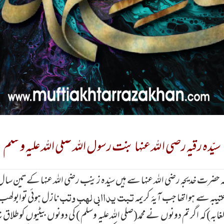
سیّدہ رقیہ رضی ا للہ عنہا بنت رسول اللہ صلی اللہ علیہ وسلم
 حضرت خدیجہ رضی اللہ عنہا سے ہیں سیّدہ زینب رضی اللہ عنہا کے تین سال 
تبت یداابی لھب وتب
یبہ سے ہواتھا جب آیۂ کریمہ
نازل ہوئی توابولھب
غابہ) کہ اگر تم دونوں نے محمد(صلی اللہ علیہ وسلم ) کی دونوں بیٹیوں کوط