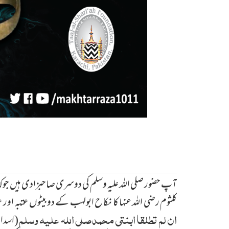
آپ حضور صلی اللہ علیہ وسلم کی دوسری صاحبزادی ہیں جوکہ
کلثوم رضی اللہ عنہا کا نکاح ابولہب کے دوبیٹوں عتبہ اور عت
ان لم تطلقا ابنتی محمدصلی اللہ علیہ وسلم
(اسدال