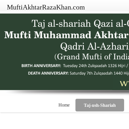
MuftiAkhtarRazaKhan.com
Home
Taj-ush-Shariah