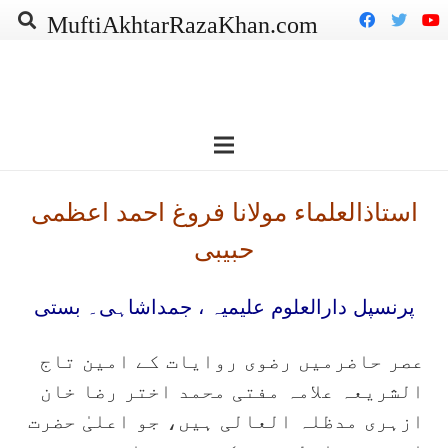
MuftiAkhtarRazaKhan.com
استاذالعلماء مولانا فروغ احمد اعظمی
حبیبی
پرنسپل دارالعلوم علیمیہ ، جمداشاہی۔ بستی
عصر حاضرمیں رضوی روایات کے امین تاج
الشریعہ علامہ مفتی محمد اختر رضا خان
ازہری مدظلہ العالی ہیں، جو اعلیٰ حضرت