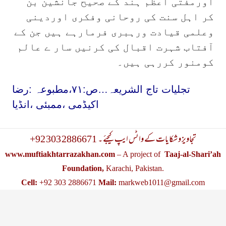
اورمفتی اعظم ہند کے صحیح جانشین بن
کر اہل سنت کی روحانی وفکری اوردینی
وعلمی قیادت ورہبری فرمارہے ہیں جن کے
آفتاب شہرت اقبال کی کرنیں سار ے عالم
کومنور کررہی ہیں۔
تجلیات تاج الشریعہ…ص:۷۱،مطبوعہ :رضا
اکیڈمی ،ممبئی ،انڈیا
+92 303 2886671 تجاویز و شکایات کے واٹس ایپ کیجئے ۔
www.muftiakhtarrazakhan.com
– A project of
Taaj-al-Shari’ah
Foundation,
Karachi, Pakistan.
Cell:
+92 303 2886671
Mail:
markweb1011@gmail.com