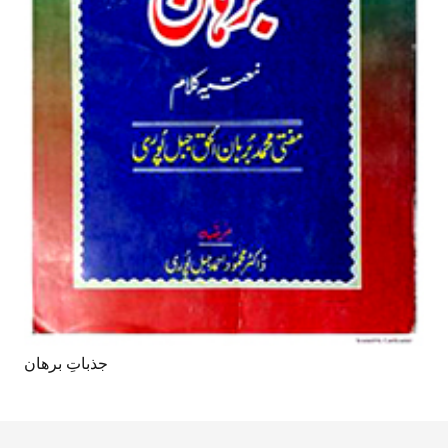
جذباتِ برھان