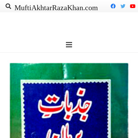
MuftiAkhtarRazaKhan.com