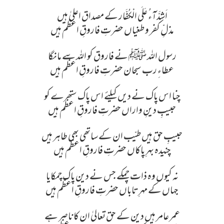
اَشِدَّآءُ عَلَی الْکُفَّار کے مصداق اعلیٰ ہیں
مذلِّ کفر و طغیاں حضرتِ فاروقِ اعظم ہیں
رسول اللہ ﷺ نے فاروق کو اللہ سے مانگا
عطاءِ رب سبحان حضرتِ فاروقِ اعظم ہیں
چنا اس پاک نے دیں کیلئے اس پاک ستھرے کو
حبیبِ دینِ واراں حضرتِ فاروقِ اعظم ہیں
حبیبِ حق ہیں طیّب ان کے ساتھی بھی طاہر ہیں
چنیدہ بہرِ پاکاں حضرتِ فاروقِ اعظم ہیں
نہ کیوں وہ ذات چمکے جس نے دین پاک چمکایا
جہاں کے مہرِ تاباں حضرتِ فاروقِ اعظم ہیں
عمر عامر ہیں دین کے حق تعالیٰ ان کا ناصر ہے