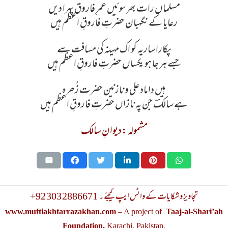
مسلماں رات بھر سو ئیں عمرِ فاروق پہرا دیں
رعایا کے نگہبان حضرتِ فاروقِ اعظم ہیں
پکارا ساریہ کو اک مہینہ کی مسافت سے
جسے ہر جا ہو یکساں حضرتِ فاروقِ اعظم ہیں
ہیں داماد علی و نازنین حضرت زُھرہ
ہے سالکؔ جن پہ نازاں حضرتِ فاروقِ اعظم ہیں
مشمولہ :دیوانِ سالک
+92 303 2886671 تجاویز و شکایات کے واٹس ایپ کیجئے ۔
www.muftiakhtarrazakhan.com
– A project of
Taaj-al-Shari’ah
Foundation,
Karachi, Pakistan.