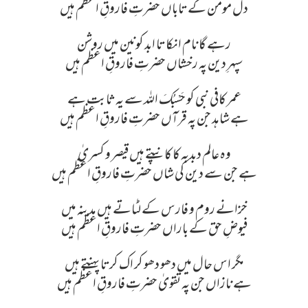
دل مومن کے تاباں حضرتِ فاروقِ اعظم ہیں
رہے گا نام انکا تا ابد کونین میں روشن
سپہرِ دین پہ رخشاں حضرتِ فاروقِ اعظم ہیں
عمر کافی نبی کو حَسْبُکَ اللہ سے یہ ثابت ہے
ہے شاہد جن پہ قرآں حضرتِ فاروقِ اعظم ہیں
وہ عالم دبدبہ کا کانپتے ہیں قیصر و کسریٰ
ہے جن سے دین کی شاں حضرتِ فاروقِ اعظم ہیں
خزانے روم و فارس کے لٹاتے ہیں مدینہ میں
فیوضِ حق کے باراں حضرتِ فاروقِ اعظم ہیں
مگر اس حال میں دھو دھو کر اک کرتا پہنتے ہیں
ہے نازاں جن پہ تقویٰ حضرتِ فاروقِ اعظم ہیں