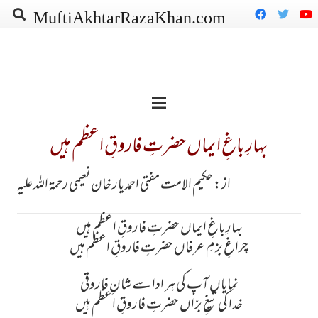
MuftiAkhtarRazaKhan.com
بہارِ باغِ ایماں حضرتِ فاروقِ اعظم ہیں
از: حکیم الامت مفتی احمد یار خان نعیمی رحمۃ اللہ علیہ
بہارِ باغِ ایماں حضرتِ فاروقِ اعظم ہیں
چراغِ بزمِ عرفاں حضرتِ فاروقِ اعظم ہیں
نمایاں آپ کی ہر ادا سے شانِ فاروقی
خدا کی تیغِ برّاں حضرتِ فاروقِ اعظم ہیں