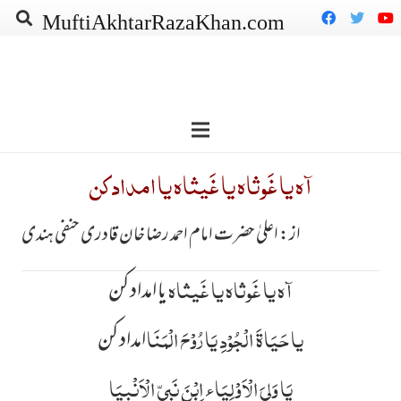
MuftiAkhtarRazaKhan.com
آہ یا غَوثاہ یا غَیثاہ یا امداد کن
از: اعلیٰ حضرت امام احمد رضا خان قادری حنفی ہندی
آہ یا غَوثاہ یا غَیثاہ
یا امداد کن
یا حَیَاۃَ الْجُوْدِ یَا رُوْحَ الْمَنَا
امداد کن
یَا وَلِیَ الْاَوْلِیَاء اِبْنَ نَبِیِّ الْاَنْبِیَا