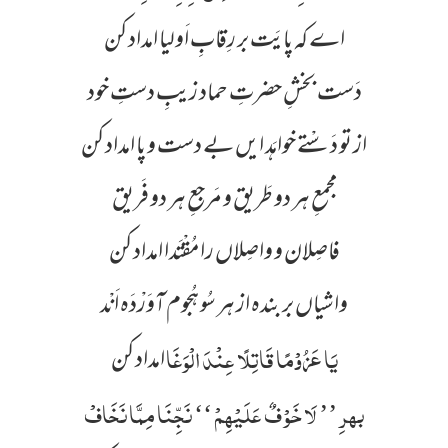
اے کہ پایَت بر رِقابِ اَولیا امداد کن
دَست بخشِ حضرتِ حماد زیبِ دستِ خود
از تو دَسْتے خواہَد ایں بے دست و پا امداد کن
مجمعِ ہر دو طَریق و مَرجعِ ہر دو فَریق
فاصِلان و واصِلاں را مُقْتَدا امداد کن
واشیاں بر بندہ از ہر سُو ہُجوم آوَرْدَہ اَنْد
یَا عَزُوْمًا قَاتِلًا عِنْدَ الْوَغَا
امداد کن
بہرِ ’’ لَا خَوْ فٌ عَلَیْہِمْ ‘‘ نَجِّنَا مِمَّا نَخَافْ