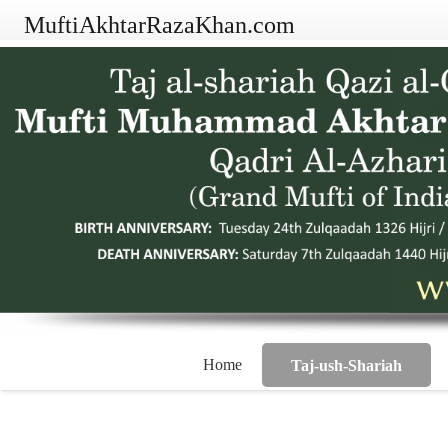
MuftiAkhtarRazaKhan.com
Home
Taj-ush-Shariah