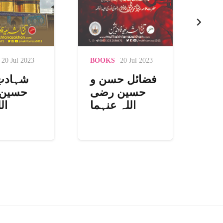
20 Jul 2023
BOOKS
20 Jul 2023
BO
امت
شامِ کربلا
فضائل ح
حسین
اللہ