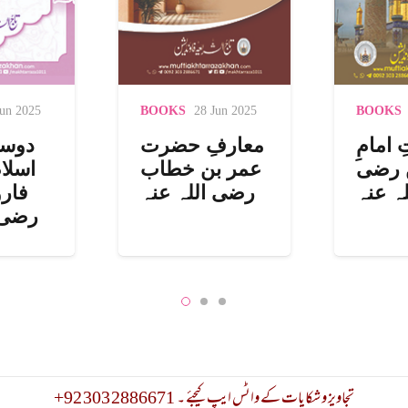
Jun 2025
BOOKS
20 Jul 2023
BOOKS
سن و
شہادتِ امامِ
معارف
 رضی
حسین رضی
عمر ب
 عنہما
اللہ عنہ
رضی 
+92 303 2886671 تجاویز و شکایات کے واٹس ایپ کیجئے ۔