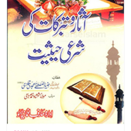
دنیامیں اثرورسوخ رکھنے والے پانچ سو مسلم افراد پر مشتمل سروے
رپورٹ پیش کررہا ہے۔ ۲۰۱۳ء،۱۵۔۲۰۱۴ء، ۲۰۱۶ء اور ۲۰۱۷ء کی
سروے رپورٹ میں علامہ موصوف کا نام مسلسل آ رہا ہے ۔
ولادت اور اسم گرامی :
حضور محدثِ کبیرکی ولادت ۲؍ شوال المکرم ۱۳۵۴ھ بروز اتوارمدینۃ
العلماء گھوسی اُتر پردیش میں صدرالشریعہ مفتی محمد امجد علی اعظمی
رضوی علیہ الرحمہ (مصنف بہارِ شریعت) کے یہاں ہوئی۔آپ کا
خاندان علم و فضل کے اعتبار سے مشہور و معروف ہے۔ والد ماجد
صدرالشریعہ کو امام احمد رضا محدثِ بریلوی سے شرفِ تلمذ اور
خلافت بھی ہے۔ جد امجد مولاناحکیم جمال الدین ابن مولانا خدا بخش
ابن مولانا خیرالدین علیہم الرحمہ بھی اپنے وقت کے ماہر حکیم اور
عالمِ باعمل گزرے ہیں۔