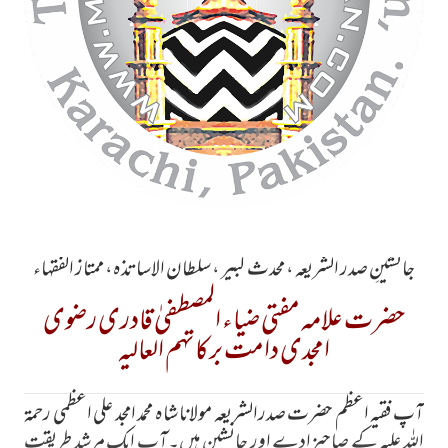
جانشینِ صدر الشریعہ ، محدث کبیر ، سلطان الاساتذہ، ممتاز الفقہاء
حضرت علامہ مفتی ضیاء المصطفیٰ قادری رضوی
امجدی دامت برکاتہم العالیہ
آپ فقیہ اعظم حضرت صدرالشریعہ مولانا شاہ محمد امجد علی اعظمی رحمۃ
اللہ علیہ کے صاحبزادے اور جانشین ہیں۔آپ ایک مرشد طریقت