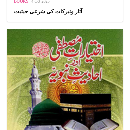
BOOKS
4 Oct 2023
تعلیم وتربیت:
آثار وتبرکات کی شرعی حیثیت
ابتدائی تعلیم اپنے والد ماجد سے حاصل کی۔بچپن ہی سے تحصیلِ علم
اور علمی مباحث میں حصہ لینے کا شوق تھا۔آپ کی ذہانت و فطانت
اور علمی و فکری دل چسپی کو ملاحظہ کرنے کے بعد صدر الشریعہ نے
فرمایاتھا : ’’ ان شآء اللہ! میرا یہ بیٹا مستقبل میں ایک بڑا عالم بنے
گا۔‘‘اس فقرے کا مرکزی خیال یہ واقعہ ہے:
’’ایک مرتبہ پارۂ عم پڑھتے وقت سورۂ فیل کے سبق میں دریافت
کیاکہ یہ ’’ابابیل‘‘وہی تو نہیں جسے ہم دیکھتے ہیںاور
’’سجیل‘‘کاکیامطلب؟ جب حضرت صدرالشریعہ نے یہ سمجھایا تو
آپ نے کہاکیایہ انھیں ابابیل کا واقعہ ہے جنہوں نے ہاتھیوں کو
مارگرایا؟غالباًآپ کی والدہ ماجدہ نے کبھی یہ واقعہ سنایاتھا اور وہ
اب تک حاشیۂ ذہن میں محفوظ رہ گیاتھا۔ اس پر حضرت صدرالشریعہ
بہت ہی مسرور ہوئے اور فرمایاکہ میرا یہ بچہ آئندہ بہت بڑاعالم