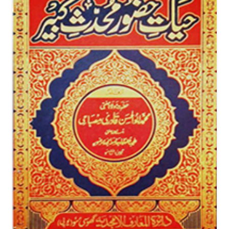
وہاں آپ کی عمر کو دیکھتے ہوئے لوگ بہت شکستہ خاطر ہوئے
کہ بھلایہ کیا اس منصب کو سنبھال پائیں گے مگر دوسرے روز بغیر
مطالعہ جلالین شریف، مقامات حریری اور بخاری شریف وغیرہ کا
جب درس دیا تو سب دنگ رہ گئے اور آپ کے گرویدہ ہوگئے۔
تقریباً دس سالوں تک وہاں بحیثیت شیخ الحدیث تدریسی فرائض
انجام دیتے رہے۔اس کے بعد بنگال کی سنیت کی حیات تازہ کے
لیے آپ نے بے پناہ جدو جہد کے بعد ہوڑہ میں ’’دارالعلوم ضیاء
الاسلام ‘‘ قائم کیاجوآج بھی دینی خدمات انجام دے رہاہے۔
۱۳۹۲ھ میں حضرت علامہ حافظ عبدالرئوف بلیاوی علیہ الرحمہ کی
وفات کے بعد حضور حافظ ملت رحمۃ اللہ علیہ نے ان کی جگہ پر آپ کو
بلا کرمقرر فرمایا۔آپ کو درس نظامیہ کے جملہ فنون پر مہارت تامہ
حاصل ہے خصوصاً فن حدیث میں ایسا ملکہ ہے کہ علمی حلقوں میں
آپ ’’محدث کبیر‘‘کے خطاب سے یاد کیے جاتے ہیں۔علمی
صلاحیت اور تحقیقی اُمو ر میں اکابر علما نے بھی آپ کی علمی لیاقت کو
تسلیم کیاہے۔چنانچہ جب امریکی خلابازوں نے چاند پر پہنچنے کا دعویٰ