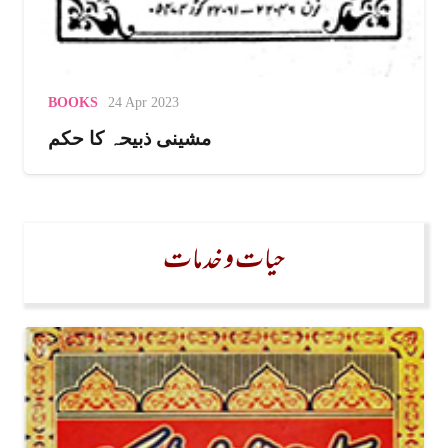
آپ کو حضور مفتی اعظم ہند حضرت مولانامصطفی رضاقادری برکاتی
خاں نوری قدس سرہٗ سے بیعت وخلافت اور صحاح ستہ ودیگر کتب
میں اجازت حاصل ہے۔
BOOKS
24 Apr 2023
مشینی ذبیحہ کا حکم
٭اساتذہ کرام :
حضور صدرالشریعہ،حضور حافظ ملت علیہ الرحمہ، بحرالعلوم علامہ
حیات و خدمات
عبدالمنان اعظمی۔
تدریسی خدمات:
حضور حافظ ملت نے آپ کو محض ۲۲؍سال کی عمر میں ’’دارالعلوم
فتحیہ‘‘فرفرہ شریف ضلع ہگلی ،بنگال بہ حیثیت شیخ الحدیث بھیجا۔