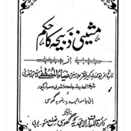
’’میں اس طالبِ علم(حضور محدثِ کبیر) کو اتنا پڑھا سکتا ہوں جتنا
دوسرے سَو طلبا کوبھی نہیں پڑھا سکتا۔‘‘یعنی حضور محدثِ کبیر اتنی
قابلیت رکھتے ہیں کہ دیگر سو طلبا سے زیادہ علم حاصل کر سکتے ہیں۔
چناں چہ ان کے والد اور استاذِ گرامی کی پیش گوئی صحیح ثابت ہوئی اور
آج ان کی علمی شان و شوکت اور محدثانہ عظمت سے اہل علم
واقف ہیں۔حضور حافظ ملت اکثر کہا کرتے تھے:’’ میں نے جو کچھ
اپنے استاد صدرالشریعہ سے حاصل کیا، سب ضیاء المصطفیٰ ( محدثِ
کبیر) کو دیا۔‘‘
حضور محدثِ کبیر پر ان کے اساتذہ کی یہ عنایت و مہربانی کسی ذاتی
منفعت کے لیے نہیں تھی بلکہ ان کی پیشانی سے چمکنے والی خوش بختی
و سعادت مندی کی کرنوں کا مشاہدہ کرنے کے بعدانہوں نے
خصوصی توجہات سے نوازا۔
بیعت وخلافت :