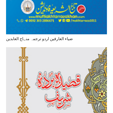
ضیاء العارفین اردو ترجمہ منہاج العابدین