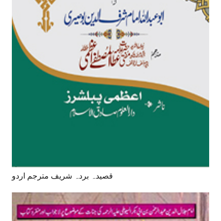
قصیدہ بردہ شریف مترجم اردو