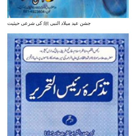
جشن عید میلاد النبی ﷺ کی شرعی حیثیت