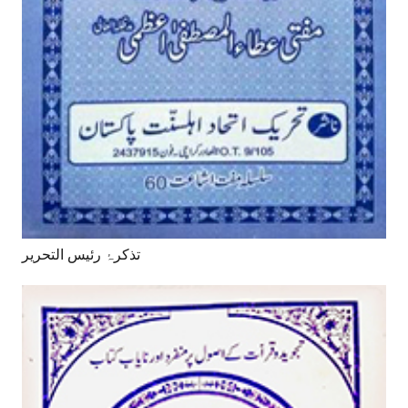
تذکرۂ رئیس التحریر