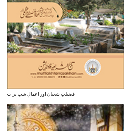
فضیلتِ شعبان اور اعمالِ شبِ براٰت