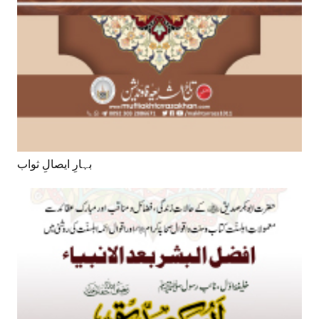
بہارِ ایصالِ ثواب