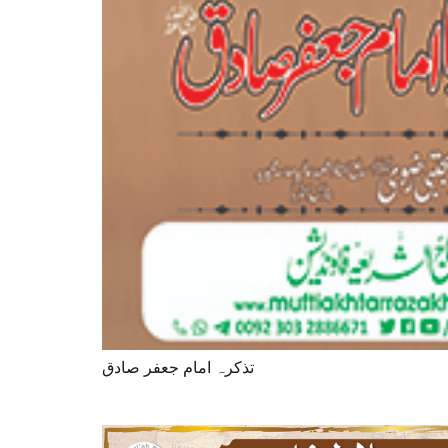
تذکرہ امام جعفر صادق