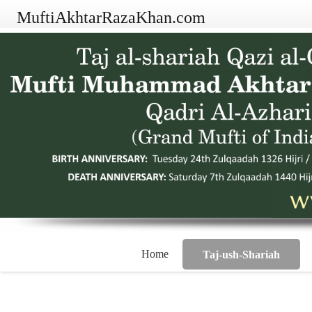
MuftiAkhtarRazaKhan.com
Home
Taj-ush-Shariah