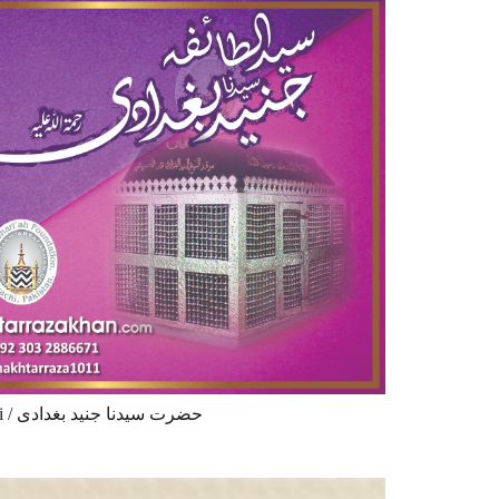
Hazrat Syedna Junaid Baghdadi / حضرت سیدنا جنید بغدادی