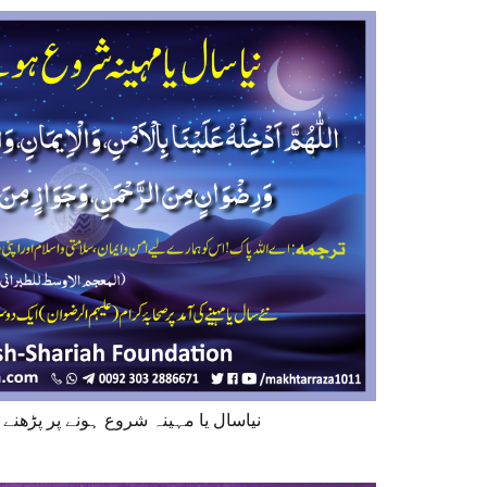
 Month Dua نیاسال یا مہینہ شروع ہونے پر پڑھنے کی دعا